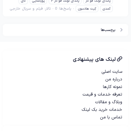
پاندای کونگ فو کار
پاندای کونگ فو کار ۳
پویانمایی
کای
پاسخ‌ها: 0
تالار:
فیلم و سریال خارجی
کمدی
کِیت هادسون
برچسب‌ها
لینک های پیشنهادی
سایت اصلی
درباره من
نمونه کارها
تعرفه خدمات و قیمت
وبلاگ و مقالات
خدمات خرید بک لینک
تماس با من