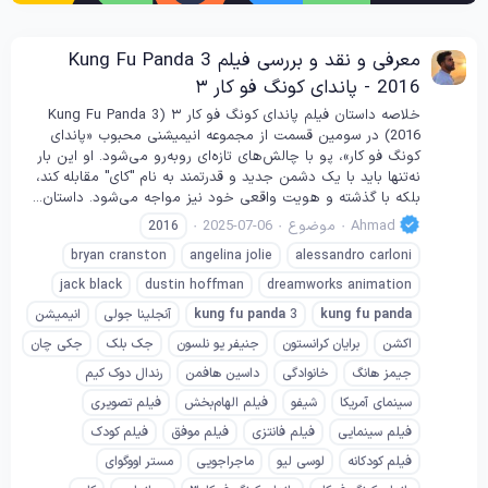
معرفی و نقد و بررسی فیلم Kung Fu Panda 3
2016 - پاندای کونگ فو کار ۳
خلاصه داستان فیلم پاندای کونگ فو کار ۳ (Kung Fu Panda 3
2016) در سومین قسمت از مجموعه انیمیشنی محبوب «پاندای
کونگ فو کار»، پو با چالش‌های تازه‌ای روبه‌رو می‌شود. او این بار
نه‌تنها باید با یک دشمن جدید و قدرتمند به نام "کای" مقابله کند،
بلکه با گذشته و هویت واقعی خود نیز مواجه می‌شود. داستان...
Ahmad
موضوع
2025-07-06
2016
bryan cranston
angelina jolie
alessandro carloni
jack black
dustin hoffman
dreamworks animation
panda
fu
kung
3
panda
fu
kung
آنجلینا جولی
انیمیشن
اکشن
برایان کرانستون
جنیفر یو نلسون
جک بلک
جکی چان
جیمز هانگ
خانوادگی
داسین هافمن
رندال دوک کیم
سینمای آمریکا
شیفو
فیلم الهام‌بخش
فیلم تصویری
فیلم سینمایی
فیلم فانتزی
فیلم موفق
فیلم کودک
فیلم کودکانه
لوسی لیو
ماجراجویی
مستر اووگوای