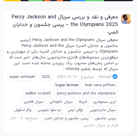
معرفی و نقد و بررسی سریال Percy Jackson and
the Olympians 2025 – پرسی جکسون و خدایان
المپ
معرفی سریال Percy Jackson and the Olympians (پرسی
جکسون و خدایان المپ) سریال Percy Jackson and the
Olympians یا «پرسی جکسون و خدایان المپ» یکی از مهم‌ترین و
موفق‌ترین مجموعه‌های فانتزی-ماجراجویی سال‌های اخیر است که
بر اساس رمان‌های محبوب ریک ریوردن ساخته شده است. این
سریال که توسط پلتفرم Disney+...
Ahmad
موضوع
2025-12-14
aryan simhadri
2025
logan
lerman
leah sava jeffries
walker scobell
percy jackson and the olympians
آرین سیمهادری
آمریکا
سریال خانوادگی
سریال فانتزی
سریال ماجراجویی
لوگان لرمن
لیا ساوا جفریس
واکر اسکوبل
پاسخ‌ها: 0
تالار:
پرسی جکسون
پرسی جکسون و خدایان المپ
فیلم و سریال خارجی