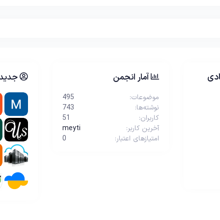
دی
آمار انجمن
جدیدت
موضوعات
495
نوشته‌ها
743
کاربران
51
آخرین کاربر
meyti
امتیازهای اعتبار
0