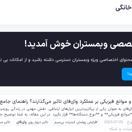
خانگی
صصی وبمستران خوش آمدید!
حتوای اختصاصی ویژه وبمستران دسترسی داشته باشید و از امکانات بی نظ
د!
موانع فیزیکی بر عملکرد وای‌فای تاثیر می‌گذارند؟ راهنمای جا
‌فای به عنوان یکی از پرکاربردترین ابزارهای ارتباطی، نقش مهمی در زندگی روزمر
وانع فیزیکی** و **نوع دستگاه‌ها** قرار بگیرد. در این مقاله، به شما توضیح خ
ع
2025-07-05
افزایش پوشش اینترنت بی‌سیم
تاثیر دیوار روی
وای‌فای
تاثیر 
نترنت و شبکه