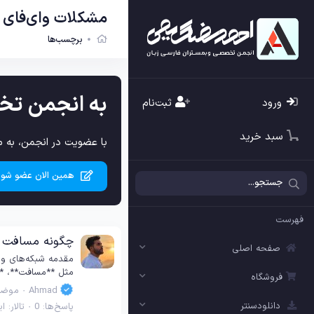
مشکلات وای‌فای 
برچسب‌ها
به انجمن تخ
ورود
ثبت‌نام
سبد خرید
با عضویت در انجمن، به م
همین الان عضو شوی
فهرست
چگونه مسافت و 
صفحه اصلی
مقدمه شبکه‌های وای
مثل **مسافت**، **م
فروشگاه
Ahmad
موضو
دانلودسنتر
پاسخ‌ها: 0
تالار:
ای