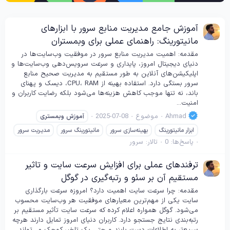
آموزش جامع مدیریت منابع سرور با ابزارهای
مانیتورینگ: راهنمای عملی برای وبمستران
مقدمه: اهمیت مدیریت منابع سرور در موفقیت وب‌سایت‌ها در
دنیای دیجیتال امروز، پایداری و سرعت سرویس‌دهی وب‌سایت‌ها و
اپلیکیشن‌های آنلاین به طور مستقیم به مدیریت صحیح منابع
سرور بستگی دارد. استفاده بهینه از CPU، RAM، دیسک و پهنای
باند، نه تنها موجب کاهش هزینه‌ها می‌شود بلکه رضایت کاربران و
امنیت...
Ahmad
موضوع
2025-07-08
آموزش
وبمستری
ابزار مانیتورینگ
بهینه‌سازی سرور
مانیتورینگ سرور
مدیریت سرور
پاسخ‌ها: 0
تالار:
سرور
ترفندهای عملی برای افزایش سرعت سایت و تاثیر
مستقیم آن بر سئو و رتبه‌گیری در گوگل
مقدمه: چرا سرعت سایت اهمیت دارد؟ امروزه سرعت بارگذاری
سایت یکی از مهم‌ترین معیارهای موفقیت هر وب‌سایت محسوب
می‌شود. گوگل همواره اعلام کرده که سرعت سایت تأثیر مستقیم بر
رتبه‌بندی نتایج جستجو دارد. کاربران دنیای امروز تمایل دارند هرچه
سریع‌تر به اطلاعات دست یابند و حتی یک تاخیر کوچک می‌تواند