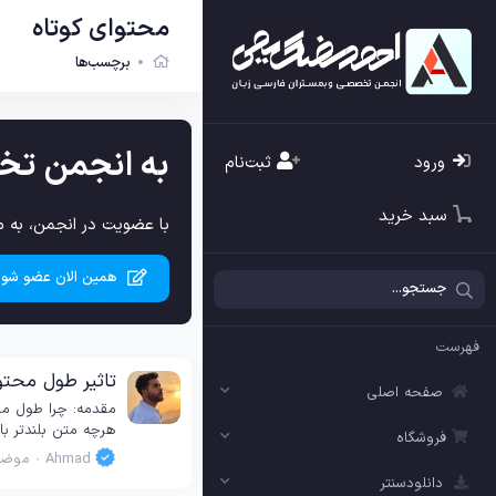
محتوای کوتاه
برچسب‌ها
به انجمن تخ
ورود
ثبت‌نام
سبد خرید
با عضویت در انجمن، به م
همین الان عضو شوی
فهرست
تاثیر طول محتوا
صفحه اصلی
مقدمه: چرا طول محت
هرچه متن بلندتر ب
فروشگاه
Ahmad
موضو
دانلودسنتر