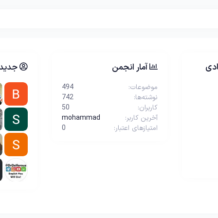
دی
آمار انجمن
جدیدت
موضوعات
494
نوشته‌ها
742
کاربران
50
آخرین کاربر
mohammad
امتیازهای اعتبار
0