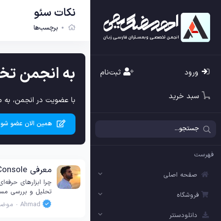
نکات سئو
برچسب‌ها
به انجمن تخ
ورود
ثبت‌نام
سبد خرید
با عضویت در انجمن، به م
همین الان عضو شوی
فهرست
معرفی Google Search Console و Google Analytics؛ ابزارهای حرفه‌ای سئو برای تحلیل و رشد سایت
صفحه اصلی
چرا ابزارهای حرفه‌
تحلیل و بررسی مسیر را هموار می‌کند
فروشگاه
Ahmad
موضو
دانلودسنتر