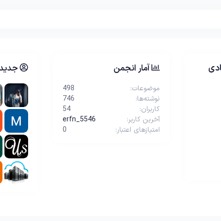
دی
آمار انجمن
جدیدت
موضوعات
498
نوشته‌ها
746
کاربران
54
آخرین کاربر
erfn_5546
امتیازهای اعتبار
0