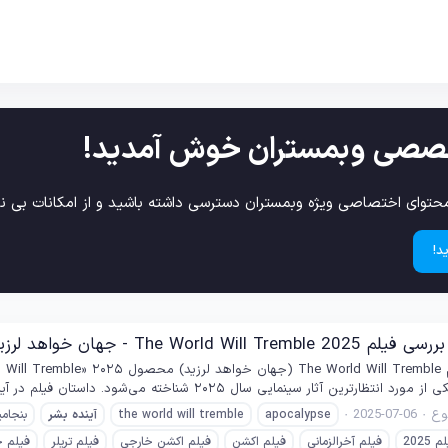
صصی وبمستران خوش آمدید!
حتوای اختصاصی ویژه وبمستران دسترسی داشته باشید و از امکانات بی نظ
د!
The World Wil - جهان خواهد لرزید
یی سال ۲۰۲۵ شناخته می‌شود. داستان فیلم در آینده‌ای نزدیک روایت می‌شود که زمین با تهدیدی بی‌سابقه و...
ع
2025-07-06
apocalypse
the world will tremble
آینده
بشر
بنجام
 2025
فیلم آخرالزمانی
فیلم اکشن
فیلم اکشن خارجی
فیلم تریلر
فیلم 