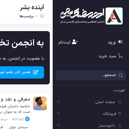
آینده بشر
برچسب‌ها
به انجمن تخ
ورود
ثبت‌نام
سبد خرید
با عضویت در انجمن، به م
همین الان عضو شوی
فهرست
معرفی و نقد و بررسی فیلم l Tremble 2025
صفحه اصلی
است که به عنوان یکی از مورد انتظارترین آثار سینما
فروشگاه
Ahmad
موضو
دانلودسنتر
سینمای جهان
فیلم