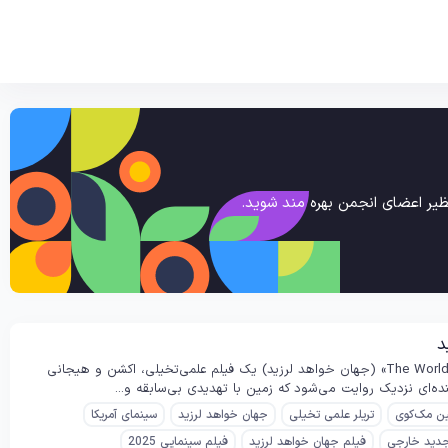
یر اعضای انجمن بهره مند شوید.
خلاصه داستان فیلم The World Will Tremble (جهان خواهد لرزید) محصول ۲۰۲۵ «The World Will Tremble» (جهان خواهد لرزید) یک فیلم علمی‌تخیلی، اکشن و هیجانی
ین مک‌کوی
تریلر علمی تخیلی
جهان خواهد لرزید
سینمای آمریکا
جدید خارجی
فیلم جهان خواهد لرزید
فیلم سینمایی 2025