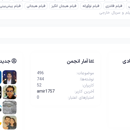
ی
فیلم فانتزی
فیلم نوآورانه
فیلم هیجان انگیز
فیلم هیجانی
فیلم پیش‌بینی
لم و سریال خارجی
دی
آمار انجمن
جدیدت
موضوعات
496
نوشته‌ها
744
کاربران
52
آخرین کاربر
amir1757
امتیازهای اعتبار
0