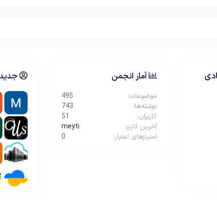
دی
آمار انجمن
جدیدت
موضوعات
495
نوشته‌ها
743
کاربران
51
آخرین کاربر
meyti
امتیازهای اعتبار
0