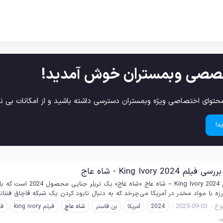
صصی وبمستران خوش آمدید!
حتوای اختصاصی ویژه وبمستران دسترسی داشته باشید و از امکانات بی نظ
د!
King Ivory 2 - شاه عاج
خلاصه داستان فیلم 24
ه با مواد مخدر در آمریکا می‌چرخد که به دنبال نابود کردن یک شبکه قاچاق فنتانیل
ع
2025-09-03
2024
آمریکا
بن فاستر
شاه
عاج
فیلم king ivory
فی
ی