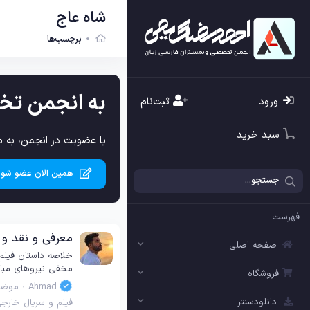
شاه عاج
برچسب‌ها
به انجمن تخ
ورود
ثبت‌نام
سبد خرید
با عضویت در انجمن، به م
همین الان عضو شوی
فهرست
معرفی و نقد و بررسی فیلم 024
صفحه اصلی
مخفی نیروهای مبارز
فروشگاه
Ahmad
موضو
دانلودسنتر
فیلم و سریال خارج