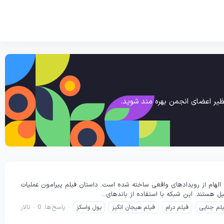
یر اعضای انجمن بهره مند شوید.
King Ivory 20 – شاه عاج «شاه عاج» یک تریلر جنایی محصول 2024 است که با الهام از رویدادهای واقعی ساخته شده است. داستان فیلم پیرامون عملیات
 هستند. این شبکه با استفاده از باندهای...
پاسخ‌ها: 0
تالار:
لم جنایی
فیلم درام
فیلم هیجان انگیز
یول واسکز