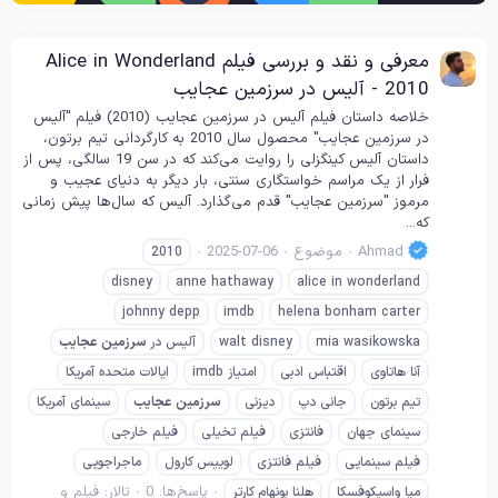
معرفی و نقد و بررسی فیلم Alice in Wonderland
2010 - آلیس در سرزمین عجایب
خلاصه داستان فیلم آلیس در سرزمین عجایب (2010) فیلم "آلیس
در سرزمین عجایب" محصول سال 2010 به کارگردانی تیم برتون،
داستان آلیس کینگزلی را روایت می‌کند که در سن 19 سالگی، پس از
فرار از یک مراسم خواستگاری سنتی، بار دیگر به دنیای عجیب و
مرموز "سرزمین عجایب" قدم می‌گذارد. آلیس که سال‌ها پیش زمانی
که...
Ahmad
موضوع
2025-07-06
2010
disney
anne hathaway
alice in wonderland
johnny depp
imdb
helena bonham carter
mia wasikowska
walt disney
آلیس در
سرزمین
عجایب
آنا هاتاوی
اقتباس ادبی
امتیاز imdb
ایالات متحده آمریکا
تیم برتون
جانی دپ
دیزنی
سرزمین
عجایب
سینمای آمریکا
سینمای جهان
فانتزی
فیلم تخیلی
فیلم خارجی
فیلم سینمایی
فیلم فانتزی
لوییس کارول
ماجراجویی
پاسخ‌ها: 0
تالار:
فیلم و
میا واسیکوفسکا
هلنا بونهام کارتر