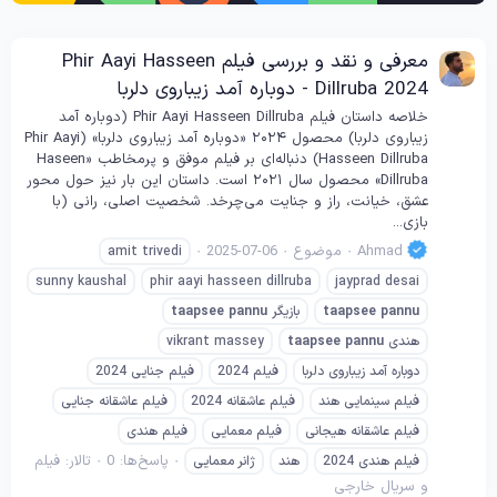
معرفی و نقد و بررسی فیلم Phir Aayi Hasseen
Dillruba 2024 - دوباره آمد زیباروی دلربا
خلاصه داستان فیلم Phir Aayi Hasseen Dillruba (دوباره آمد
زیباروی دلربا) محصول ۲۰۲۴ «دوباره آمد زیباروی دلربا» (Phir Aayi
Hasseen Dillruba) دنباله‌ای بر فیلم موفق و پرمخاطب «Haseen
Dillruba» محصول سال ۲۰۲۱ است. داستان این بار نیز حول محور
عشق، خیانت، راز و جنایت می‌چرخد. شخصیت اصلی، رانی (با
بازی...
Ahmad
موضوع
2025-07-06
amit trivedi
sunny kaushal
phir aayi hasseen dillruba
jayprad desai
pannu
taapsee
بازیگر
pannu
taapsee
هندی
pannu
taapsee
vikrant massey
دوباره آمد زیباروی دلربا
فیلم 2024
فیلم جنایی 2024
فیلم سینمایی هند
فیلم عاشقانه 2024
فیلم عاشقانه جنایی
فیلم عاشقانه هیجانی
فیلم معمایی
فیلم هندی
پاسخ‌ها: 0
تالار:
فیلم
فیلم هندی 2024
هند
ژانر معمایی
و سریال خارجی