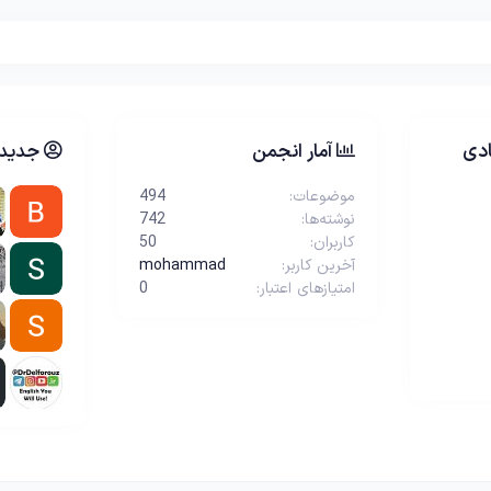
دی
آمار انجمن
جدیدت
موضوعات
494
نوشته‌ها
742
کاربران
50
آخرین کاربر
mohammad
امتیازهای اعتبار
0