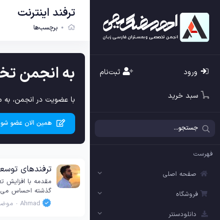
ترفند اینترنت
برچسب‌ها
به انجمن تخ
ورود
ثبت‌نام
سبد خرید
با عضویت در انجمن، به م
همین الان عضو شوی
فهرست
ترفندهای توسع
صفحه اصلی
گذشته احساس می‌شود
فروشگاه
Ahmad
موضو
دانلودسنتر