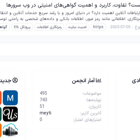
رتباطات آنلاین اهمیت دارد؟ در دنیای امروز و با رشد سریع خدمات آنلاین و انتقا
گاری، اطلاعاتی مانند رمز عبور، اطلاعات بانکی و داده‌های شخصی به راحتی تو
ع
2025-07-05
https
امنیت سایت
رمزنگاری اطلاعات
پروتکل tls
گواه
دی
آمار انجمن
جدیدت
موضوعات
495
نوشته‌ها
743
کاربران
51
آخرین کاربر
meyti
امتیازهای اعتبار
0