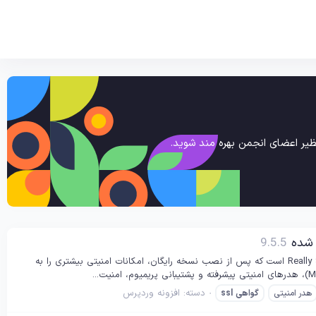
یر اعضای انجمن بهره مند شوید.
9.5.5
معرفی Really Simple SSL Pro Really Simple SSL Pro نسخه پیشرفته افزونه محبوب Really Simple SSL است که پس از نصب نسخه رایگان، امکانات امنیتی بیشتری را به
دسته:
افزونه وردپرس
هدر امنیتی
گواهی
ssl