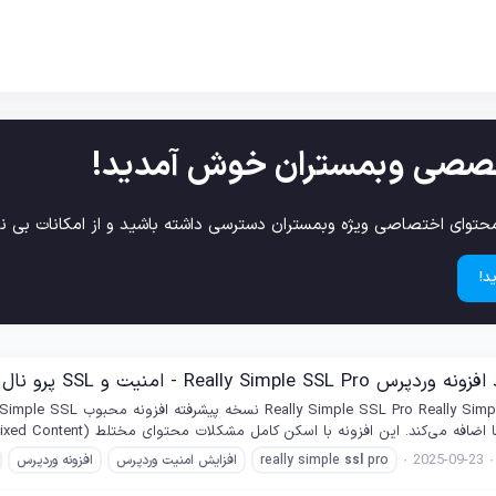
صصی وبمستران خوش آمدید!
حتوای اختصاصی ویژه وبمستران دسترسی داشته باشید و از امکانات بی نظ
د!
پرس Really Simple SSL Pro - امنیت و SSL پرو نال شده
ین افزونه با اسکن کامل مشکلات محتوای مختلط (Mixed Content)، هدرهای امنیتی پیشرفته و پشتیبانی پریمیوم، امنیت...
2025-09-23
pro
ssl
really simple
افزایش امنیت وردپرس
افزونه وردپرس