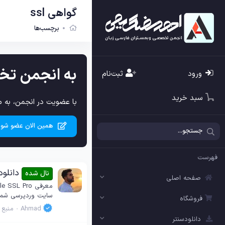
گواهی ssl
برچسب‌ها
به انجمن تخ
ورود
ثبت‌نام
سبد خرید
با عضویت در انجمن، به م
همین الان عضو شوی
فهرست
دانلود افزونه ورد
نال شده
صفحه اصلی
سایت وردپرسی شما اضافه می‌کند. ا
فروشگاه
Ahmad
منبع
دانلودسنتر