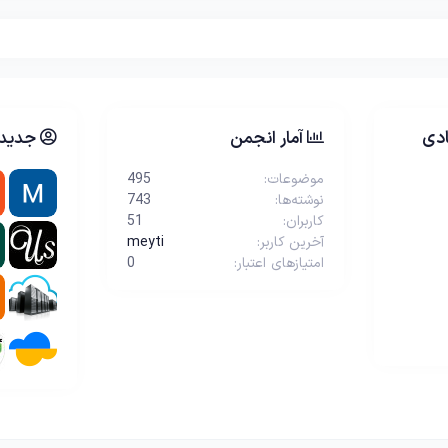
دی
آمار انجمن
جدیدت
موضوعات
495
نوشته‌ها
743
کاربران
51
آخرین کاربر
meyti
امتیازهای اعتبار
0