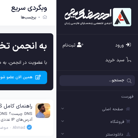
وبگردی سریع
برچسب‌ها
به انجمن تخ
ورود
ثبت‌نام
سبد خرید
با عضویت در انجمن، به م
همین الان عضو شوی
فهرست
راهنمای کامل DNS و انتخاب بهترین DNS برای بازی آنلاین و وبگردی با معرفی سرورهای محبوب ۲۰۲۵
صفحه اصلی
آدرس‌های IP عددی (مانند 192.168.1.1) را دارد. این فرآیند موجب می‌شود کاربران بدون نیاز به یادسپاری اعداد طولانی، تنها با واردکردن نام سایت بتوانند به...
فروشگاه
Ahmad
موضو
دانلودسنتر