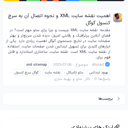
اهمیت نقشه سایت XML و نحوه اتصال آن به سرچ
کنسول گوگل
مقدمه: نقشه سایت XML چیست و چرا برای سئو مهم است؟ در
فضای آنلاین پرترافیک و رقابتی امروز، دیده شدن سریع‌تر و بهتر
صفحات سایت در نتایج جستجوی گوگل اهمیت زیادی دارد. یکی از
ابزارهای کلیدی برای تسهیل ایندکس شدن صفحات سایت، استفاده
از نقشه سایت XML است. نقشه سایت، ساختاری استاندارد و قابل
فهم برای...
Ahmad
موضوع
2025-07-06
xml
sitemap
بهبود ایندکس
سئو تکنیکال
نقشه سایت
گوگل سرچ کنسول
پاسخ‌ها: 0
تالار:
سئو و بهینه سازی
برچسب‌ها
لینک های پیشنهادی