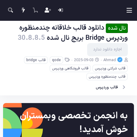
دانلود قالب خلاقانه چندمنظوره
نال شده
وردپرس Bridge بریج نال شده
30.8.8.5
اجازه دانلود ندارد
ن
ت
ب
2025-09-03
Ahmad
qode
قالب bridge
و
ا
ر
قالب شرکتی وردپرس
قالب فروشگاهی وردپرس
ی
ر
چ
س
ی
س
قالب چندمنظوره وردپرس
ن
خ
ب‌
قالب وردپرس
د
ا
ه
ه
ی
ا
ج
ا
د
به انجمن تخصصی وبمستران
خوش آمدید!