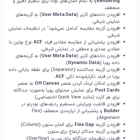
Rendering)
به تمام المان‌های آوادا برای تنظیم دقیق و
منعطف.
افزودن داده‌های کاربر (
User Meta Data
) به گزینه‌های
نمایش شرطی.
افزودن گزینه مقایسه "شامل نمی‌شود" در تنظیمات نمایش
شرطی.
افزودن پشتیبانی از مقایسه مقادیر فیلد
ACF
نوع بولین با
مقادیر عددی و منطقی در نمایش شرطی.
افزودن داده‌های کاربر (
User Meta Data
) به گزینه‌های
داده پویا (
Dynamic Data
).
افزودن گزینه جداکننده (Separator) برای نقطه پایانی داده
پویا در فیلد تکرارشونده تکی
ACF
.
افزودن امکان لینک کردن عنصر
Off Canvas
به عنصر
Post Cards
برای نمایش محتوای پویا به‌صورت جداگانه
برای هر کارت (مانند Quick View اختصاصی).
افزودن قابلیت ویرایش مستقیم ردیف‌های تودرتو در
Builder
و پشتیبانی از تراز‌بندی منعطف (Flex
Alignment).
افزودن گزینه
Flex Gap
برای المان ستون (Column).
افزودن گزینه حداکثر ارتفاع برای ستون.
افزودن تنظیمات جداگانه برای سرریز (Overflow)