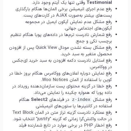
Testimonial
وقتی تنها یک آیتم وجود دارد.
رفع عدم اجرای انیمیشن برخی المان‌ها هنگام بارگذاری
پست‌های بیشتر به‌صورت AJAX در کارت‌های پست.
رفع مشکل عدم نمایش آیکون ایمیل در مجموعه
آیکون‌های اجتماعی جهانی.
رفع شمارش نادرست ترم‌ها در داده‌های پویا هنگام تنظیم
برچسب تکی و جمع.
رفع مشکل بسته نشدن مودال Quick View پس از افزودن
محصول متغیر به سبد خرید.
رفع استایل نادرست دکمه افزودن به سبد خرید ای‌جکس
در ووکامرس.
رفع نمایش دوباره اعلان‌های ووکامرس هنگام بروز خطا در
کوپن با استفاده از المان Woo Notices.
رفع خطا در گزینه محتوای پست سازمان‌دهنده رویداد در
داده پویا که همواره چکیده را نمایش می‌داد.
رفع مشکل
در فیلدهای
Select2
هنگام
z-index
استفاده در کانتینرها یا ستون‌های انیمیشنی.
رفع عملکرد نادرست گزینه تراز متن در المان Text Block
در حالت واکنش‌گرا زمانی که گزینه "justify" انتخاب شود.
رفع اخطار PHP در برخی موارد در تابع شمارنده فیلد