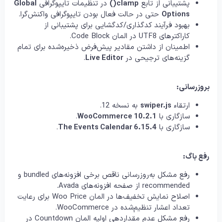
پشتیبانی از تابع
clamp()
در تنظیمات تایپوگرافی
Global
Options
حتی در حالت فعال بودن تایپوگرافی واکنش‌گرا.
بهبود فرآیند کدگذاری/کدگشایی برای پشتیبانی از
کاراکترهای UTF8 در المان Code Block.
اطمینان از داشتن مقادیر پیش‌فرض ذخیره‌شده برای تمام
گزینه‌های ترجیحی در
Live Editor
.
بروزرسانی:
ارتقاء
swiper.js
به نسخه 12.
سازگاری با
WooCommerce 10.2.1
.
سازگاری با
The Events Calendar 6.15.4
.
رفع باگ:
رفع مشکل به‌روزرسانی ناقص برخی افزونه‌های bundled و
recommended از صفحه افزونه‌های Avada.
اصلاح نمایش تخفیف‌ها در المان Woo Price برای رعایت
تعداد اعشار تنظیم‌شده در WooCommerce.
رفع مشکل عدم مقداردهی اولیه المان Countdown در