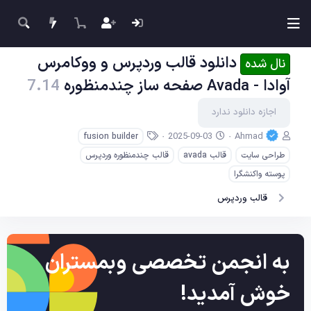
دانلود قالب وردپرس و ووکامرس
نال شده
آوادا - Avada صفحه ساز چندمنظوره
7.14
اجازه دانلود ندارد
ن
ت
ب
2025-09-03
Ahmad
fusion builder
و
ا
ر
طراحی سایت
قالب avada
قالب چندمنظوره وردپرس
ی
ر
چ
س
ی
س
پوسته واکنشگرا
ن
خ
ب‌
قالب وردپرس
د
ا
ه
ه
ی
ا
ج
ا
د
به انجمن تخصصی وبمستران
خوش آمدید!