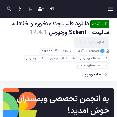
دانلود قالب چندمنظوره و خلاقانه
نال شده
سالینت - Salient وردپرس
17.4.1
اجازه دانلود ندارد
ن
ت
ب
2025-09-04
Ahmad
salient
و
ا
ر
قالب خلاقانه وردپرس
قالب شرکتی وردپرس
قالب وردپرس
ی
ر
چ
س
ی
س
قالب چندمنظوره وردپرس
ن
خ
ب‌
قالب وردپرس
د
ا
ه
ه
ی
ا
ج
ا
د
به انجمن تخصصی وبمستران
خوش آمدید!