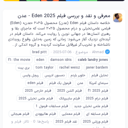
معرفی و نقد و بررسی فیلم Eden 2025 - عدن
خلاصه داستان فیلم Eden (عدن) محصول ۲۰۲۵ «عدن» (Eden)
فیلمی علمی‌تخیلی و درام محصول ۲۰۲۵ است که ماجرای بقا و
رهبری انسان‌ها در جهانی نوین را روایت می‌کند. داستان فیلم در
آینده‌ای نزدیک آغاز می‌شود؛ زمانی که زمین به‌دلیل وقوع رویدادی
ناشناخته و تخریب‌گر غیرقابل سکونت گردیده و گروه اندکی از...
Ahmad
موضوع
2025-07-06
brad pitt
f1: the movie
eden
damson idris
caleb
landry
jones
javier bardem
rachel weisz
tom taylor
بری پیت
تحلیل فیلم
خاویر باردم
دمسون ادریس
ریچل وایس
سینمای آمریکا
عدن
فرمول یک فیلم
فیلم eden
فیلم f1 2025
فیلم اکشن 2025
فیلم خارجی 2025
فیلم درام 2025
فیلم سایبرپانک
فیلم علمی تخیلی 2025
فیلم علمی تخیلی جدید
فیلم مسابقات فرمول 1
فیلم مسابقه ای
فیلم معمایی
فیلم هالیوودی
فیلم هیجانی
پاسخ‌ها: 0
تالار:
فیلم و
فیلم ورزشی 2025
نقد فیلم 2025