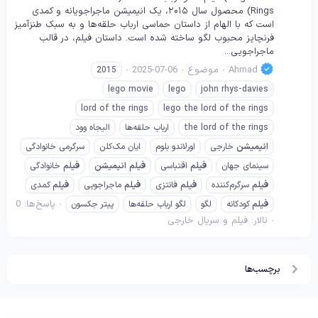
Rings) محصول سال ۲۰۱۵، یک انیمیشن ماجراجویانه و کمدی
است که با الهام از داستان حماسی ارباب حلقه‌ها و به سبک طنزآمیز
فرنچایز محبوب لگو ساخته شده است. داستان فیلم، در قالب
ماجراجویی...
Ahmad
موضوع
2025-07-06
2015
lego movie
lego
john rhys-davies
lord of the rings
lego the lord of the rings
the lord of the rings
ارباب حلقه‌ها
الیجاه وود
انیمیشن
خارجی
اورلاندو بلوم
ایان مک‌کلن
سرگرمی خانوادگی
سینمای جهان
فیلم
اقتباسی
فیلم
انیمیشن
فیلم
خانوادگی
فیلم
سرگرم‌کننده
فیلم
فانتزی
فیلم
ماجراجویی
فیلم
کمدی
پاسخ‌ها: 0
فیلم
کودکانه
لگو
لگو ارباب حلقه‌ها
پیتر جکسون
تالار:
فیلم و سریال خارجی
برچسب‌ها