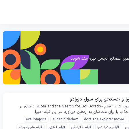
یر اعضای انجمن بهره مند شوید.
خلاصه داستان فیلم Dora and the Search for Sol Dorado (دورا و جستجو برای سول دورادو) محصول ۲۰۲۵ فیلم «Dora and the Search for Sol Dorado» ادامه‌ای بر
eva longoria
eugenio derbez
dora the explorer movie
یی
فیلم
جدید دورا
فیلم
خانوادگی
فیلم
فانتزی
فیلم
ماجراجویانه