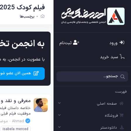
فیلم کودک 2025
برچسب‌ها
به انجمن تخ
ورود
ثبت‌نام
سبد خرید
با عضویت در انجمن، به م
همین الان عضو شوی
فهرست
معرفی و نقد و بررسی فیلم  Search for Sol Dorado 2025
صفحه اصلی
موفقیت فیلم قبلی «Dora and the Lost City of Gold» است و یک ماجراجویی کودکانه و خانوادگی جذاب را برای مخاطبان به ارمغان می‌آورد. در این فی
فروشگاه
Ahmad
موضو
دانلودسنتر
isabela merced