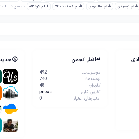
پاسخ‌ها: 0
ت
فیلم
نوجوانان
فیلم
هالیوودی
فیلم
کودک
2025
فیلم
کودک
انه
دی
آمار انجمن
جدیدت
موضوعات
492
نوشته‌ها
740
کاربران
48
آخرین کاربر
pirooz
امتیازهای اعتبار
0