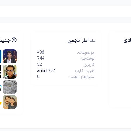
دی
آمار انجمن
جدیدت
موضوعات
496
نوشته‌ها
744
کاربران
52
آخرین کاربر
amir1757
امتیازهای اعتبار
0