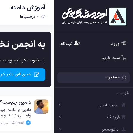
آموزش دامنه
برچسب‌ها
به انجمن تخ
ورود
ثبت‌نام
سبد خرید
با عضویت در انجمن، به م
همین الان عضو شوی
فهرست
دامین چیست؟ راهنمای کامل آشنای
صفحه اصلی
دامین یا دامنه چی
وارد می‌کنید تا وارد یک سایت شوید؛ مانند akarimi.com. بدون دامن
فروشگاه
Ahmad
موضو
دانلودسنتر