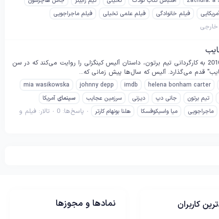
zathura: a
اقتباس کتاب کودک
تخیلی
تیم رابینز
جاش هاچرسون
مریکایی
فیلم خانوادگی
فیلم علمی تخیلی
فیلم ماجراجویی
 خارجی
خلاصه داستان فیلم آلیس در سرزمین عجایب (2010) فیلم "آلیس در سرزمین عجایب" محصول سال 2010 به کارگردانی تیم برتون، داستان آلیس کینگزلی را روایت می‌کند که در سن
mia wasikowska
johnny depp
imdb
helena bonham carter
تیم برتون
جانی دپ
دیزنی
سرزمین عجایب
سینمای
آمریکا
پاسخ‌ها: 0
تالار:
فیلم و
ماجراجویی
میا واسیکوفسکا
هلنا بونهام کارتر
نمادها و مجوزها
رین کاربران