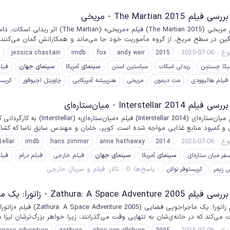
The Martian 20 - مریخی
خلاصه داستان فیلم مریخی (artian 2015
ن در سطح مریخ، از گروه مأموریت خود جا می‌ماند و همکارانش گمان می‌کنند که ا
ع
2025-07-06
s
jessica chastain
imdb
fox
andy weir
2015
کا چستین
ریدلی اسکات
سباستین استن
سینمای
آمریکا
سینمای
جهان
فیل
فیلم هالیوودی
مت دیمون
مریخی
هنرپیشه آمریکایی
چاویتِل اجیوفور
کریس
Interstell - میان‌ستاره‌ای
خلاصه داستان فیلم میان‌ستاره‌
 کمبود منابع غذایی مواجه شده است. کوپر، خلبان و مهندس سابق ناسا که کشاورز
ع
2025-07-06
tellar
imdb
hans zimmer
anne hathaway
2014
فر میان ستاره‌ای
سینمای
آمریکا
سینمای
جهان
فیلم خارجی
فیلم درام
فیل
پاسخ‌ها: 0
تالار:
فیلم و سریال خارجی
 زیمر
کریستوفر نولان
Zathura:  - زاتورا: یک ماجراجویی فضایی
ت می‌کند که در خانه‌ی‌شان به تنهایی وقت می‌گذرانند، زیرا خواهر بزرگ‌ترشان لیز