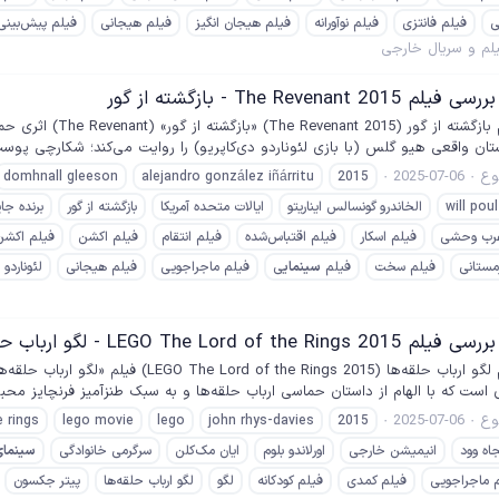
ی
فیلم فانتزی
فیلم نوآورانه
فیلم هیجان انگیز
فیلم هیجانی
فیلم پیش‌بینی 
لم و سریال خارجی
The Reven - بازگشته از گور
تان واقعی هیو گلس (با بازی لئوناردو دی‌کاپریو) را روایت می‌کند؛ شکارچی پو
ع
2025-07-06
domhnall gleeson
alejandro gonzález iñárritu
2015
will poul
الخاندرو گونسالس ایناریتو
ایالات متحده آمریکا
بازگشته از گور
برنده جای
رب وحشی
فیلم اسکار
فیلم اقتباس‌شده
فیلم انتقام
فیلم اکشن
فیلم اکشن
مستانی
فیلم سخت
فیلم
سینمای
ی
فیلم ماجراجویی
فیلم هیجانی
لئوناردو 
LEGO The Lord  - لگو ارباب حلقه‌ها
 است که با الهام از داستان حماسی ارباب حلقه‌ها و به سبک طنزآمیز فرنچایز مح
ع
2025-07-06
e rings
lego movie
lego
john rhys-davies
2015
جاه وود
انیمیشن خارجی
اورلاندو بلوم
ایان مک‌کلن
سرگرمی خانوادگی
سینمای
 ماجراجویی
فیلم کمدی
فیلم کودکانه
لگو
لگو ارباب حلقه‌ها
پیتر جکسون