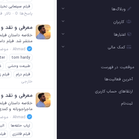
فیلم
سینمای
ی تخیل
وبلاگ‌ها
پاسخ‌ها: 0
تالار:
فی
کاربران
معرفی و نقد و بررسی فیلم ant 2015
اعتبارها
منتشر شد. فیلم داس
کمک مالی
Ahmad
موضو
ter
tom hardy
طبیعت وحشی
غ
موقعیت در فهرست
فیلم درام
فیلم ز
آخرین فعالیت‌ها
خارجی
ارتقاهای حساب کاربری
معرفی و نقد و بررسی فیلم of the Rings 2015
ثبت‌نام
ماجراجویانه و کمدی
Ahmad
موضو
ارباب حلقه‌ها
الی
فیلم فانتزی
فیلم