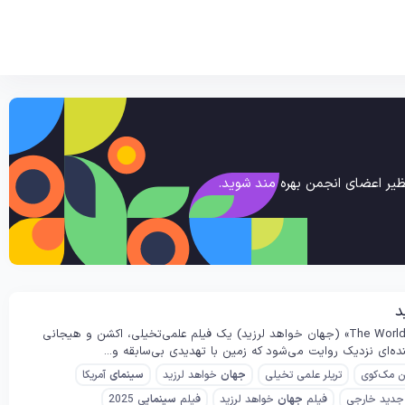
یر اعضای انجمن بهره مند شوید.
خلاصه داستان فیلم The World Will Tremble (جهان خواهد لرزید) محصول ۲۰۲۵ «The World Will Tremble» (جهان خواهد لرزید) یک فیلم علمی‌تخیلی، اکشن و هیجانی
ن مک‌کوی
تریلر علمی تخیلی
جهان
خواهد لرزید
سینمای
آمریکا
جدید خارجی
فیلم
جهان
خواهد لرزید
فیلم
سینمای
ی 2025