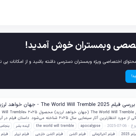
صصی وبمستران خوش آمدید!
حتوای اختصاصی ویژه وبمستران دسترسی داشته باشید و از امکانات بی نظ
د!
The World Wil - جهان خواهد لرزید
یی سال ۲۰۲۵ شناخته می‌شود. داستان فیلم در آینده‌ای نزدیک روایت می‌شود که زمین با تهدیدی بی‌سابقه و...
ع
2025-07-06
apocalypse
the world will tremble
آینده بشر
بنجامی
لم 2025
فیلم آخرالزمانی
فیلم اکشن
فیلم اکشن خارجی
فیلم تریلر
فیلم 