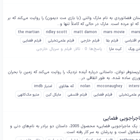
The M) فیلم «مریخی» (The Martian) اثر ریدلی اسکات، داستان فضانوردی به نام مارک واتنی (با بازی مت دیمون) را روایت می‌کند که بر
و مرده است. مارک در حالی که کاملاً تنها و...
the martian
ridley scott
matt damon
mars movie
mar
م اقتباسی
فیلم بقا
فیلم خارجی
فیلم علمی‌تخیلی
فیلم فضایی
پاسخ‌ها: 0
تالار:
فیلم و سریال خارجی
تن ویگ
کیت مارا
ای (Interstellar 2014) فیلم «میان‌ستاره‌ای» (Interstellar) به کارگردانی کریستوفر نولان، داستانی درباره آینده نزدیک را روایت می‌کند که زمین با بحران
ی ساده شده، به طور اتفاقی در...
inters
mcconaughey
nolan
آنه هاتاوی
امتیاز imdb
م علمی‌تخیلی
فیلم فضایی
فیلم فلسفی
مایکل کین
متیو مک‌کانهی
خلاصه داستان فیلم زاتورا: یک ماجراجویی فضایی (Zathura: A Space Adventure 2005) فیلم «زاتورا: یک ماجراجویی فضایی» محصول 2005، داستان دو برادر به نام‌های دنی و
ا مشغول است و پدرشان به سر کار رفته است...