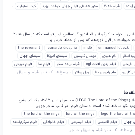
آینده
فیلم ۲۰۲۵
هنرپیشه‌های فیلم
جهان
خواهد لرزید
کیت استوارت
خلاصه داستان فیلم بازگشته از گور (The Revenant 2015) «بازگشته از گور» (The Revenant) اثری حماسی و درام به کارگردانی الخاندرو گونسالس ایناریتو است که در سال ۲۰۱۵
ست حیوانات در قرن نوزدهم که پس از حمله خرس و...
the revenant
leonardo dicaprio
imdb
emmanuel lubezki
زه اسکار
تام هاردی
دومنال گلیسون
سینمای
آمریکا
سینمای
جهان
 تاریخی
فیلم بدون افکت cgi
فیلم برنده اسکار
فیلم بقا
فیلم تاریخی
پاسخ‌ها: 0
تالار:
فیلم و سریال
دی‌کاپریو
ماجراجویی بقا
ویل پولتر
خلاصه داستان فیلم لگو ارباب حلقه‌ها (LEGO The Lord of the Rings 2015) فیلم «لگو ارباب حلقه‌ها» (LEGO The Lord of the Rings) محصول سال ۲۰۱۵، یک انیمیشن
بوب لگو ساخته شده است. داستان فیلم، در قالب ماجراجویی...
the lord of the rings
lord of the rings
lego the lord of th
جهان
فیلم اقتباسی
فیلم انیمیشن
فیلم خانوادگی
فیلم سرگرم‌کننده
پاسخ‌ها: 0
تالار:
فیلم و سریال خارجی