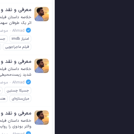
معرفی و نقد و بررسی فیلم 15
اثر یک طوفان سهمگی
Ahmad
موضو
امتیاز imdb
جسی
فیلم ماجراجویی
معرفی و نقد و بررسی فیلم ar 2014
شدید زیست‌محیطی و
Ahmad
موضو
جسیکا چستین
س
میان‌ستاره‌ای
هنس
معرفی و نقد و بررسی فیلم A Space Adventure 2005
والتر بودوی را روای