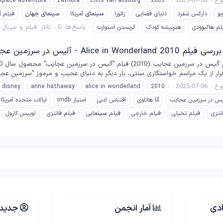
ع
2025-07-06
 space adventure
zathura
chris van allsburg
2005
بو
دارکس شفرد
دنیای فضایی
زاتورا
سینمای
آمریکا
سینمای
جهان
فیلم آ
پاسخ‌ها: 0
تالار:
فیلم و سریال
لم هالیوودی
هنرپیشه کودک
کریستن استوارت
Alice in  - آلیس در سرزمین عجایب
ع
2025-07-06
disney
anne hathaway
alice in wonderland
2010
یس در سرزمین عجایب
آنا هاتاوی
اقتباس ادبی
امتیاز imdb
ایالات متحده آمریکا
نتزی
فیلم تخیلی
فیلم خارجی
فیلم
سینمای
ی
فیلم فانتزی
لوییس کارول
دی
آمار انجمن
جدیدت