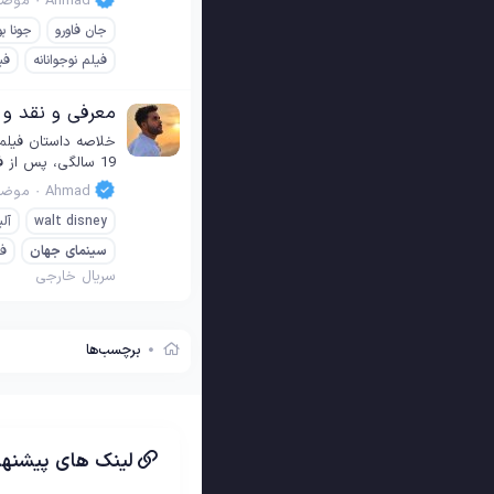
Ahmad
موضو
جان فاورو
جونا بو
فیلم نوجوانانه
فی
معرفی و نقد و بررسی فیلم Wonderland 2010
19 سالگی، پس از فرار از یک مراسم خواستگاری سنتی، بار دیگر به دنیای عجیب و مرموز "سرزمین عجایب" قدم می‌گذارد. آلیس که سال‌ها پیش زمانی که...
Ahmad
موضو
walt disney
آل
سینمای
جهان
فا
سریال خارجی
برچسب‌ها
لینک های پیشنها