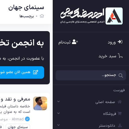
سینمای جهان
برچسب‌ها
به انجمن تخ
ورود
ثبت‌نام
سبد خرید
با عضویت در انجمن، به م
همین الان عضو شوی
فهرست
معرفی و نقد و بررسی فیلم l Tremble 2025
صفحه اصلی
است که به عنوان یکی از مورد انتظارترین آثار سینما
فروشگاه
Ahmad
موضو
دانلودسنتر
سینمای
جهان
فی