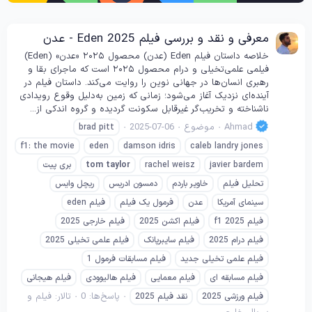
معرفی و نقد و بررسی فیلم Eden 2025 - عدن
خلاصه داستان فیلم Eden (عدن) محصول ۲۰۲۵ «عدن» (Eden)
فیلمی علمی‌تخیلی و درام محصول ۲۰۲۵ است که ماجرای بقا و
رهبری انسان‌ها در جهانی نوین را روایت می‌کند. داستان فیلم در
آینده‌ای نزدیک آغاز می‌شود؛ زمانی که زمین به‌دلیل وقوع رویدادی
ناشناخته و تخریب‌گر غیرقابل سکونت گردیده و گروه اندکی از...
Ahmad
موضوع
2025-07-06
brad pitt
f1: the movie
eden
damson idris
caleb landry jones
javier bardem
rachel weisz
taylor
tom
بری پیت
تحلیل فیلم
خاویر باردم
دمسون ادریس
ریچل وایس
سینمای آمریکا
عدن
فرمول یک فیلم
فیلم eden
فیلم f1 2025
فیلم اکشن 2025
فیلم خارجی 2025
فیلم درام 2025
فیلم سایبرپانک
فیلم علمی تخیلی 2025
فیلم علمی تخیلی جدید
فیلم مسابقات فرمول 1
فیلم مسابقه ای
فیلم معمایی
فیلم هالیوودی
فیلم هیجانی
پاسخ‌ها: 0
تالار:
فیلم و
فیلم ورزشی 2025
نقد فیلم 2025